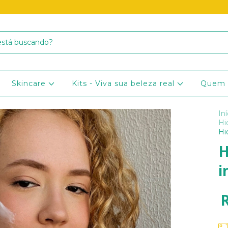
Skincare
Kits - Viva sua beleza real
Quem
Iní
Hi
Hi
H
i