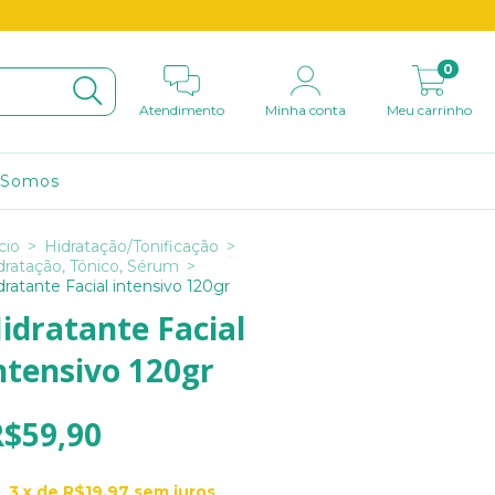
0
Atendimento
Minha conta
Meu carrinho
 Somos
cio
>
Hidratação/Tonificação
>
dratação, Tônico, Sérum
>
dratante Facial intensivo 120gr
idratante Facial
ntensivo 120gr
R$59,90
3
x de
R$19,97
sem juros