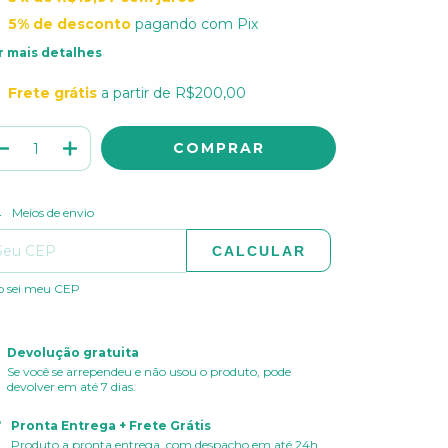
5% de desconto
pagando com Pix
r mais detalhes
Frete grátis
a partir de
R$200,00
ALTERAR CEP
regas para o CEP:
Meios de envio
CALCULAR
o sei meu CEP
Devolução gratuita
Se você se arrependeu e não usou o produto, pode
devolver em até 7 dias.
Pronta Entrega + Frete Grátis
Produto a pronta entrega, com despacho em até 24h