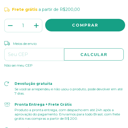
Frete grátis
a partir de
R$200,00
ALTERAR CEP
Entregas para o CEP:
Meios de envio
CALCULAR
Não sei meu CEP
Devolução gratuita
Se você se arrependeu e não usou o produto, pode devolver em até
7 dias.
Pronta Entrega + Frete Grátis
Produto a pronta entrega, com despacho em até 24h após a
aprovação do pagamento. Enviamos para todo Brasil, com frete
grátis nas compras a partir de R$ 200.