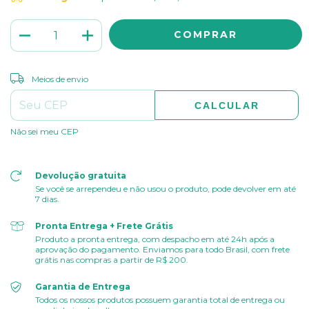
ALTERAR CEP
Entregas para o CEP:
Meios de envio
CALCULAR
Não sei meu CEP
Devolução gratuita
Se você se arrependeu e não usou o produto, pode devolver em até
7 dias.
Pronta Entrega + Frete Grátis
Produto a pronta entrega, com despacho em até 24h após a
aprovação do pagamento. Enviamos para todo Brasil, com frete
grátis nas compras a partir de R$ 200.
Garantia de Entrega
Todos os nossos produtos possuem garantia total de entrega ou