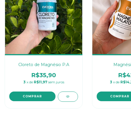
Cloreto de Magnésio P.A
Magnési
R$35,90
R$4
3
x de
R$11,97
sem juros
3
x de
R$14,