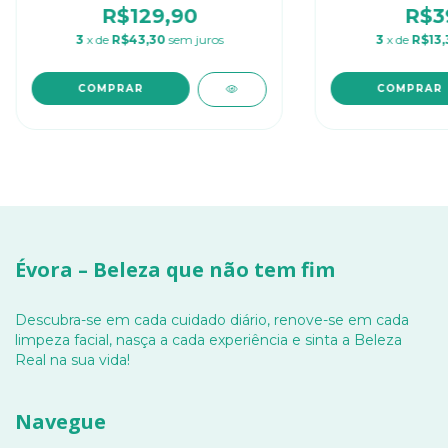
R$129,90
R$3
3
x de
R$43,30
sem juros
3
x de
R$13,
Évora – Beleza que não tem fim
Descubra-se em cada cuidado diário, renove-se em cada
limpeza facial, nasça a cada experiência e sinta a Beleza
Real na sua vida!
Navegue