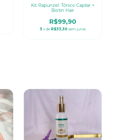
Kit Rapunzel: Tônico Capilar +
Biotin Hair
R$99,90
3
x de
R$33,30
sem juros