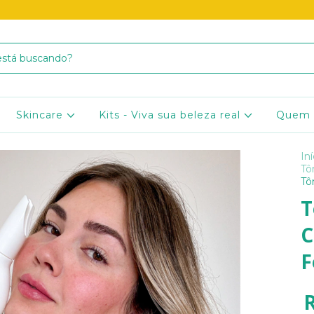
Skincare
Kits - Viva sua beleza real
Quem
Iní
Tô
Tô
T
C
F