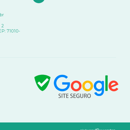
br
 2
CEP: 71010-