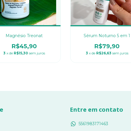
Magnésio Treonat
Sérum Noturno 5 em 1
R$45,90
R$79,90
3
x de
R$15,30
sem juros
3
x de
R$26,63
sem juros
e
Entre em contato
5561983171463