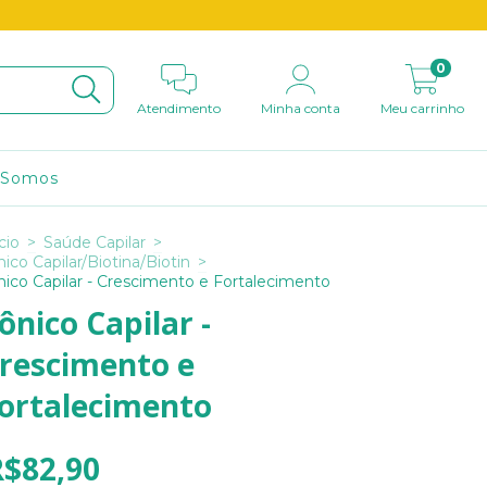
0
Atendimento
Minha conta
Meu carrinho
 Somos
cio
>
Saúde Capilar
>
nico Capilar/Biotina/Biotin
>
nico Capilar - Crescimento e Fortalecimento
ônico Capilar -
rescimento e
ortalecimento
R$82,90