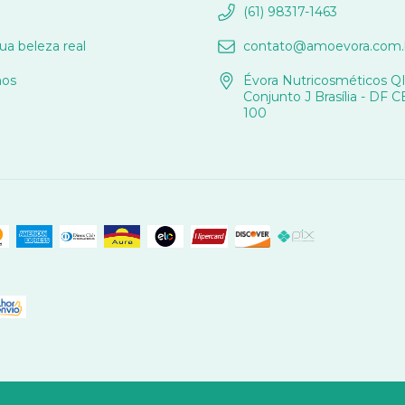
(61) 98317-1463
sua beleza real
contato@amoevora.com.
os
Évora Nutricosméticos QI
Conjunto J Brasília - DF 
100