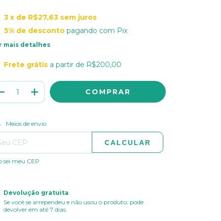
3
x de
R$27,63
sem juros
5% de desconto
pagando com Pix
r mais detalhes
Frete grátis
a partir de
R$200,00
ALTERAR CEP
regas para o CEP:
Meios de envio
CALCULAR
o sei meu CEP
Devolução gratuita
Se você se arrependeu e não usou o produto, pode
devolver em até 7 dias.