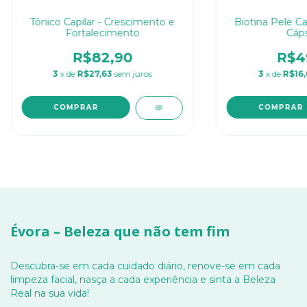
Tônico Capilar - Crescimento e
Biotina Pele C
Fortalecimento
Cáps
R$82,90
R$4
3
x de
R$27,63
sem juros
3
x de
R$16,
Évora – Beleza que não tem fim
Descubra-se em cada cuidado diário, renove-se em cada
limpeza facial, nasça a cada experiência e sinta a Beleza
Real na sua vida!