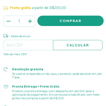
Frete grátis
a partir de
R$200,00
ALTERAR CEP
Entregas para o CEP:
Meios de envio
CALCULAR
Não sei meu CEP
Devolução gratuita
Se você se arrependeu e não usou o produto, pode devolver em até
7 dias.
Pronta Entrega + Frete Grátis
Produto a pronta entrega, com despacho em até 24h após a
aprovação do pagamento. Enviamos para todo Brasil, com frete
grátis nas compras a partir de R$ 200.