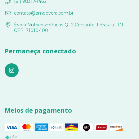
(61) 98317-1463
contato@amoevora.com.br
Évora Nutricosméticos QI 2 Conjunto J Brasília - DF
CEP: 71010-100
Permaneça conectado
Meios de pagamento